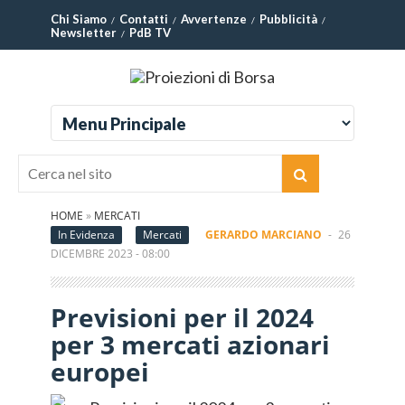
Chi Siamo
Contatti
Avvertenze
Pubblicità
Newsletter
PdB TV
HOME
»
MERCATI
In Evidenza
Mercati
GERARDO MARCIANO
-
26
DICEMBRE 2023 - 08:00
Previsioni per il 2024
per 3 mercati azionari
europei