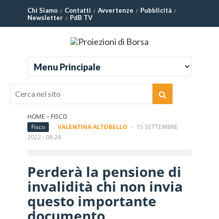
Chi Siamo
Contatti
Avvertenze
Pubblicità
Newsletter
PdB TV
HOME
»
FISCO
Fisco
VALENTINA ALTOBELLO
-
15 SETTEMBRE
2022 - 08:24
Perderà la pensione di
invalidità chi non invia
questo importante
documento