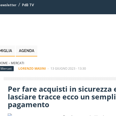
ewsletter
PdB TV
MIGLIA
AGENDA
HOME
»
MERCATI
Mercati
LORENZO MASINI
-
13 GIUGNO 2023 - 13:30
Per fare acquisti in sicurezz
lasciare tracce ecco un sempl
pagamento