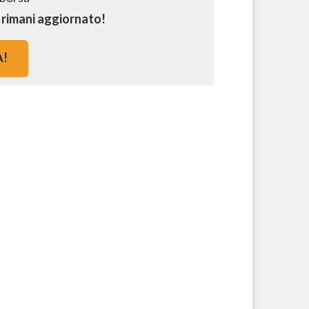
e rimani aggiornato!
A!