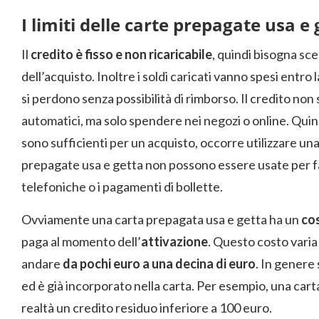
I limiti delle carte prepagate usa e 
Il
credito è fisso e non ricaricabile
, quindi bisogna sc
dell’acquisto. Inoltre i soldi caricati vanno spesi entro 
si perdono senza possibilità di rimborso. Il credito non 
automatici, ma solo spendere nei negozi o online. Quindi
sono sufficienti per un acquisto, occorre utilizzare una 
prepagate usa e getta non possono essere usate per fa
telefoniche o i pagamenti di bollette.
Ovviamente una carta prepagata usa e getta ha un
co
paga al momento dell’
attivazione
. Questo costo varia
andare
da pochi euro a una decina di euro
. In genere 
ed è già incorporato nella carta. Per esempio, una carta
realtà un credito residuo inferiore a 100 euro.