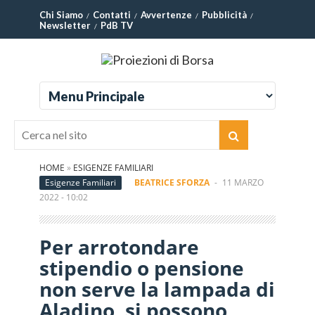
Chi Siamo
Contatti
Avvertenze
Pubblicità
Newsletter
PdB TV
HOME
»
ESIGENZE FAMILIARI
Esigenze Familiari
BEATRICE SFORZA
-
11 MARZO
2022 - 10:02
Per arrotondare
stipendio o pensione
non serve la lampada di
Aladino, si possono