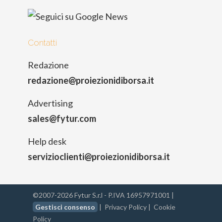
Contatti
Redazione
redazione@proiezionidiborsa.it
Advertising
sales@fytur.com
Help desk
servizioclienti@proiezionidiborsa.it
©2007-2026 Fytur S.r.l - P.IVA 16957971001 |
Gestisci consenso
|
Privacy Policy
|
Cookie
Policy