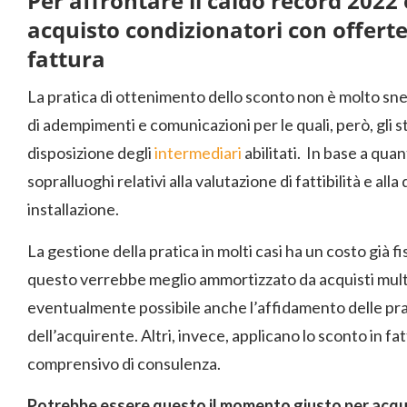
Per affrontare il caldo record 202
acquisto condizionatori con offerte
fattura
La pratica di ottenimento dello sconto non è molto snel
di adempimenti e comunicazioni per le quali, però, gli 
disposizione degli
intermediari
abilitati. In base a qua
sopralluoghi relativi alla valutazione di fattibilità e a
installazione.
La gestione della pratica in molti casi ha un costo già f
questo verrebbe meglio ammortizzato da acquisti multip
eventualmente possibile anche l’affidamento delle prati
dell’acquirente. Altri, invece, applicano lo sconto in f
comprensivo di consulenza.
Potrebbe essere questo il momento giusto per acqu