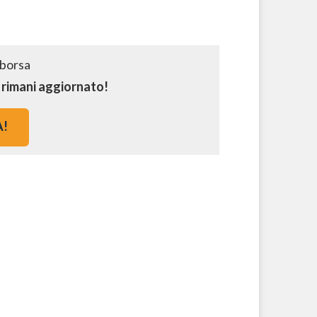
e rimani aggiornato!
A!