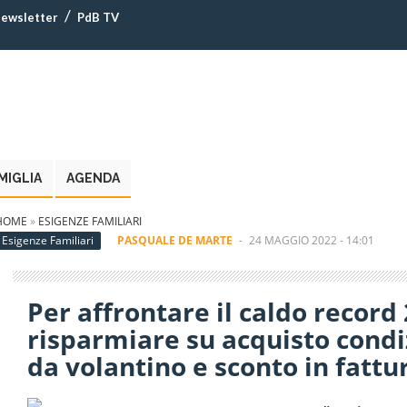
ewsletter
PdB TV
MIGLIA
AGENDA
HOME
»
ESIGENZE FAMILIARI
Esigenze Familiari
PASQUALE DE MARTE
-
24 MAGGIO 2022 - 14:01
Per affrontare il caldo recor
risparmiare su acquisto condi
da volantino e sconto in fattu