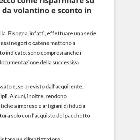
2 ecco come risparmiare su
 da volantino e sconto in
la. Bisogna, infatti, effettuare una serie
stessi negozi o catene mettono a
nto indicato, sono compresi anche i
lla documentazione della successiva
issato e, se previsto dall’acquirente,
li. Alcuni, inoltre, rendono
che a imprese e artigiani di fiducia
attura solo con l’acquisto del pacchetto
istare un climatizzatore