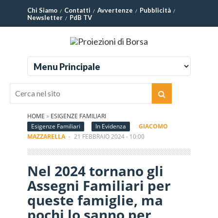
Chi Siamo
Contatti
Avvertenze
Pubblicità
Newsletter
PdB TV
HOME
»
ESIGENZE FAMILIARI
Esigenze Familiari
In Evidenza
GIACOMO
MAZZARELLA
-
21 FEBBRAIO 2024 - 10:00
Nel 2024 tornano gli
Assegni Familiari per
queste famiglie, ma
pochi lo sanno per