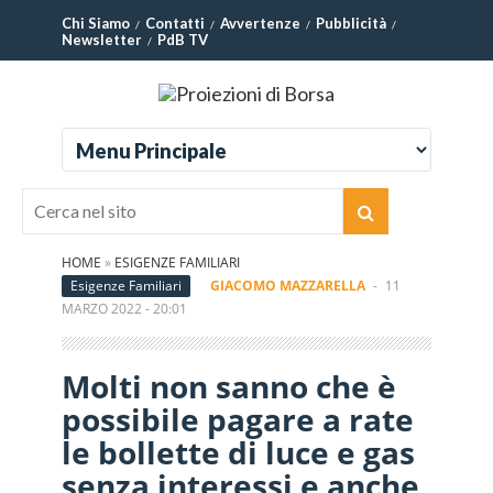
Chi Siamo
Contatti
Avvertenze
Pubblicità
Newsletter
PdB TV
HOME
»
ESIGENZE FAMILIARI
Esigenze Familiari
GIACOMO MAZZARELLA
-
11
MARZO 2022 - 20:01
Molti non sanno che è
possibile pagare a rate
le bollette di luce e gas
senza interessi e anche