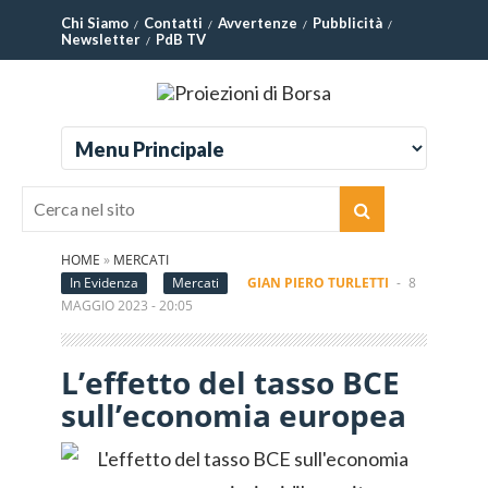
Chi Siamo
Contatti
Avvertenze
Pubblicità
Newsletter
PdB TV
HOME
»
MERCATI
In Evidenza
Mercati
GIAN PIERO TURLETTI
-
8
MAGGIO 2023 - 20:05
L’effetto del tasso BCE
sull’economia europea