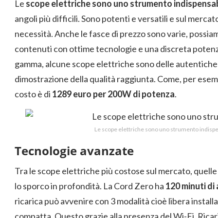
Le
scope elettriche sono uno strumento indispensab
angoli più difficili. Sono potenti e versatili e sul merc
necessità. Anche le fasce di prezzo sono varie, possia
contenuti con ottime tecnologie e una discreta potenz
gamma, alcune scope elettriche sono delle autentiche F
dimostrazione della qualità raggiunta. Come, per esemp
costo è di
1289 euro per 200W di potenza
.
Le scope elettriche sono uno strumento indispe
Tecnologie avanzate
Tra le scope elettriche più costose sul mercato, quelle
lo sporco in profondità. La Cord Zero ha
120 minuti di 
ricarica può avvenire con 3 modalità cioè libera install
compatta. Questo grazie alla presenza del Wi-Fi. Ricari