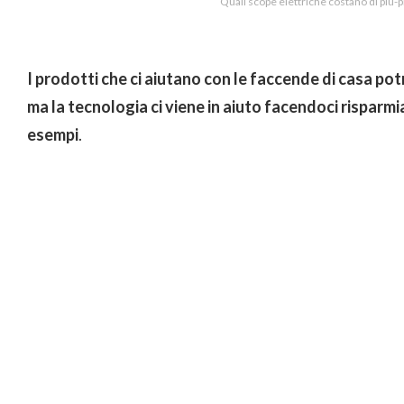
Quali scope elettriche costano di più-p
I prodotti che ci aiutano con le faccende di casa p
ma la tecnologia ci viene in aiuto facendoci risparm
esempi
.