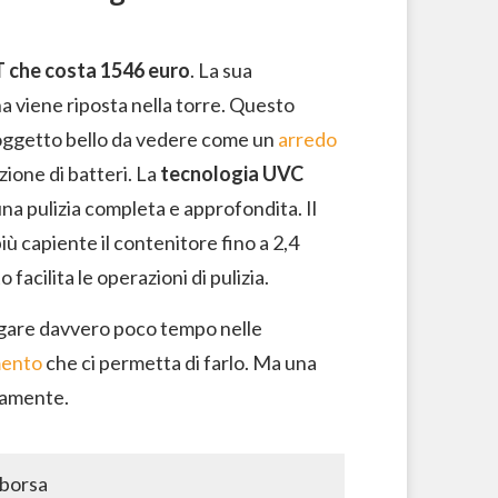
T
che costa 1546 euro
. La sua
 viene riposta nella torre. Questo
n oggetto bello da vedere come un
arredo
zione di batteri. La
tecnologia UVC
una pulizia completa e approfondita. Il
 capiente il contenitore fino a 2,4
acilita le operazioni di pulizia.
egare davvero poco tempo nelle
mento
che ci permetta di farlo. Ma una
ramente.