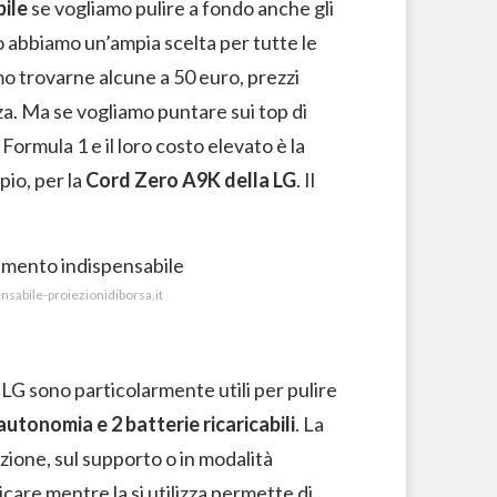
ile
se vogliamo pulire a fondo anche gli
ato abbiamo un’ampia scelta per tutte le
mo trovarne alcune a 50 euro, prezzi
a. Ma se vogliamo puntare sui top di
ormula 1 e il loro costo elevato è la
io, per la
Cord Zero A9K della LG
. Il
nsabile-proiezionidiborsa.it
 LG sono particolarmente utili per pulire
autonomia e 2 batterie ricaricabili
. La
azione, sul supporto o in modalità
care mentre la si utilizza permette di