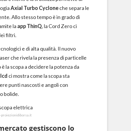
logia
Axial Turbo Cyclone
che separa le
ente. Allo stesso tempo è in grado di
ramite la
app ThinQ
, la Cord Zero ci
 filtri.
ologici e di alta qualità. Il nuovo
laser che rivela la presenza di particelle
 è la scopa a decidere la potenza da
 lcd
ci mostra come la scopa sta
re punti nascosti e angoli con
o bolide.
-proiezionidiborsa.it
 mercato gestiscono lo