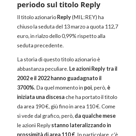
periodo sul titolo Reply
Il titolo azionario
Reply
(MIL:REY) ha
chiuso la seduta del 13 marzo a quota 112,7
euro, in rialzo dello 0,99% rispetto alla
seduta precedente.
La storia di questo titolo azionario è
abbastanza peculiare.
Le azioni Reply tra il
2002 e il 2022 hanno guadagnato il
3700%.
Da quel momento in
poi
, però,
è
iniziata una discesa
che ha portato il titolo
da area 190 €, giù fino in area 110 €. Come
si vede dal grafico, però,
da qualche mese
le azioni Reply
stanno lateralizzando in
prossimità di area 110 €
. In particolare, c’è