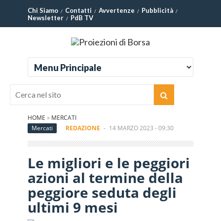
Chi Siamo
Contatti
Avvertenze
Pubblicità
Newsletter
PdB TV
HOME
»
MERCATI
Mercati
REDAZIONE
-
14 MARZO 2023 - 09:30
Le migliori e le peggiori
azioni al termine della
peggiore seduta degli
ultimi 9 mesi