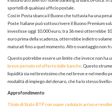
il Buono attraverso l’home banking di BancoPosta. In a
sportelli di qualsiasi ufficio postale.
Così in Posta sbanca il Buono che tuttavia ha una penal
Poste Italiane può sottoscrivere il Buono Premium so
investisse oggi 10.000 euro, tra 36 mesi otterrebbe 10
euro prima della scadenza, otterrebbe indietro solament
maturati fino a quel momento. Altro svantaggio non tr
Questo potrebbe essere un limite che invece non ha 
breve periodo ed offerto dalle banche
. Questo strume
liquidità sia nel brevissimo che nel breve e nel medio
modalità di impiego del denaro, che ha lo stesso livello 
Approfondimento
Titolo di Stato BTP con super cedola in arrivo e rendi