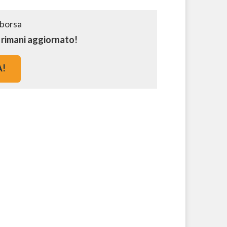
e rimani aggiornato!
A!