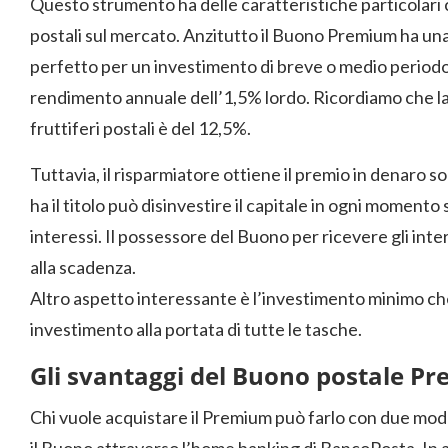
Questo strumento ha delle caratteristiche particolari c
postali sul mercato. Anzitutto il Buono Premium ha una
perfetto per un investimento di breve o medio periodo
rendimento annuale dell’1,5% lordo. Ricordiamo che la 
fruttiferi postali è del 12,5%.
Tuttavia, il risparmiatore ottiene il premio in denaro sol
ha il titolo può disinvestire il capitale in ogni momen
interessi. Il possessore del Buono per ricevere gli inter
alla scadenza.
Altro aspetto interessante è l’investimento minimo ch
investimento alla portata di tutte le tasche.
Gli svantaggi del Buono postale P
Chi vuole acquistare il Premium può farlo con due moda