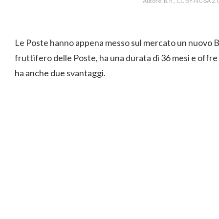
Autore: b. n., CC BY-NC-SA 2.0 
Le Poste hanno appena messo sul mercato un nuovo B
fruttifero delle Poste, ha una durata di 36 mesi e off
ha anche due svantaggi.