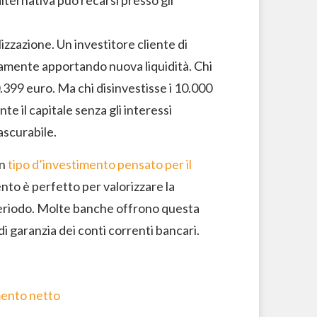
lternativa può recarsi presso gli
izzazione. Un investitore cliente di
lamente apportando nuova liquidità. Chi
.399 euro. Ma chi disinvestisse i 10.000
e il capitale senza gli interessi
ascurabile.
un
tipo d’investimento pensato per il
nto è perfetto per valorizzare la
 periodo. Molte banche offrono questa
di garanzia dei conti correnti bancari.
mento netto