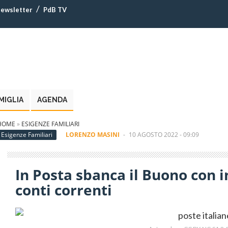
ewsletter
PdB TV
MIGLIA
AGENDA
HOME
»
ESIGENZE FAMILIARI
Esigenze Familiari
LORENZO MASINI
-
10 AGOSTO 2022 - 09:09
In Posta sbanca il Buono con i
conti correnti