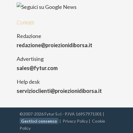
Contatti
Redazione
redazione@proiezionidiborsa.it
Advertising
sales@fytur.com
Help desk
servizioclienti@proiezionidiborsa.it
©2007-2026 Fytur S.r.l - P.IVA 16957971001 |
Gestisci consenso
|
Privacy Policy
|
Cookie
Policy