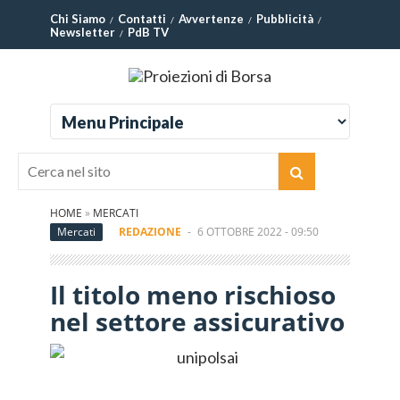
Chi Siamo
Contatti
Avvertenze
Pubblicità
Newsletter
PdB TV
HOME
»
MERCATI
Mercati
REDAZIONE
-
6 OTTOBRE 2022 - 09:50
Il titolo meno rischioso
nel settore assicurativo