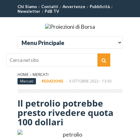
Chi Siamo
Contatti
Avvertenze
Pubblicità
Newsletter
PdB TV
HOME
»
MERCATI
Mercati
REDAZIONE
-
9 OTTOBRE 2022 - 13:50
Il petrolio potrebbe
presto rivedere quota
100 dollari