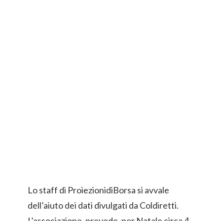
Lo staff di ProiezionidiBorsa si avvale
dell’aiuto dei dati divulgati da Coldiretti.
L’associazione, prevede, per Natale circa 4