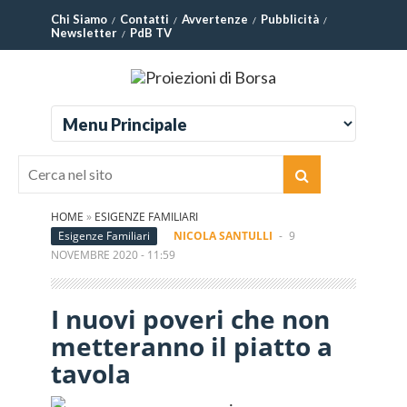
Chi Siamo
Contatti
Avvertenze
Pubblicità
Newsletter
PdB TV
HOME
»
ESIGENZE FAMILIARI
Esigenze Familiari
NICOLA SANTULLI
-
9
NOVEMBRE 2020 - 11:59
I nuovi poveri che non
metteranno il piatto a
tavola