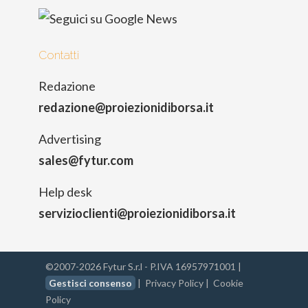
Contatti
Redazione
redazione@proiezionidiborsa.it
Advertising
sales@fytur.com
Help desk
servizioclienti@proiezionidiborsa.it
©2007-2026 Fytur S.r.l - P.IVA 16957971001 |
Gestisci consenso
|
Privacy Policy
|
Cookie
Policy