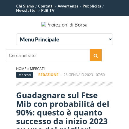
Chi Siamo
Contatti
Avvertenze
Pubblicità
Newsletter
PdB TV
HOME
»
MERCATI
Mercati
REDAZIONE
-
28 GENNAIO 2023 - 07:50
Guadagnare sul Ftse
Mib con probabilità del
90%: questo è quanto
successo da inizio 2023