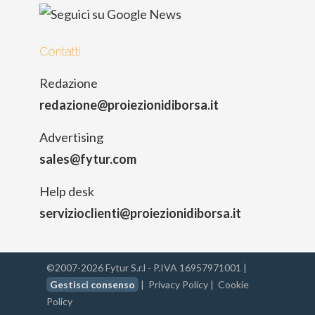
Contatti
Redazione
redazione@proiezionidiborsa.it
Advertising
sales@fytur.com
Help desk
servizioclienti@proiezionidiborsa.it
©2007-2026 Fytur S.r.l - P.IVA 16957971001 |
Gestisci consenso
|
Privacy Policy
|
Cookie
Policy