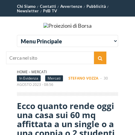
Chi Siamo
Contatti
Avvertenze
Pubblicità
Newsletter
PdB TV
HOME
»
MERCATI
In Evidenza
Mercati
STEFANO VOZZA
-
30
AGOSTO 2023 - 08:56
Ecco quanto rende oggi
una casa sui 60 mq
affittata a un single o a
una coppia o 2 studenti