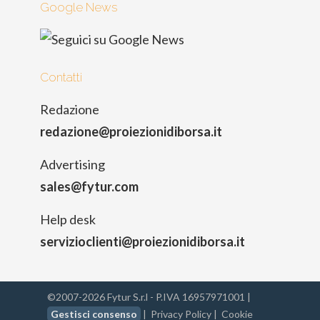
Google News
Contatti
Redazione
redazione@proiezionidiborsa.it
Advertising
sales@fytur.com
Help desk
servizioclienti@proiezionidiborsa.it
©2007-2026 Fytur S.r.l - P.IVA 16957971001 |
Gestisci consenso
|
Privacy Policy
|
Cookie