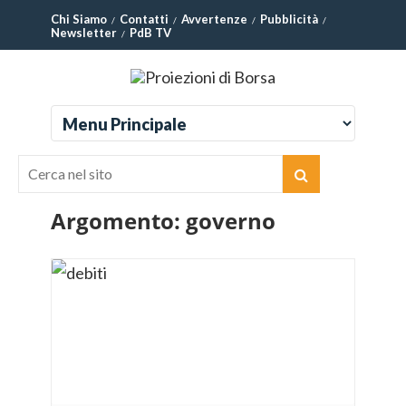
Chi Siamo
Contatti
Avvertenze
Pubblicità
Newsletter
PdB TV
Argomento:
governo