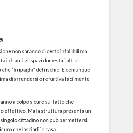
a
ione non saranno di certo infallibili ma
infranti gli spazi domestici altrui
a che “li ripaghi” del rischio. E comunque
rima di arrendersi o refurtiva facilmente
 vanno a colpo sicuro sul fatto che
do effettivo. Ma la struttura presenta un
il singolo cittadino non può permettersi.
curo che lasciarli in casa.