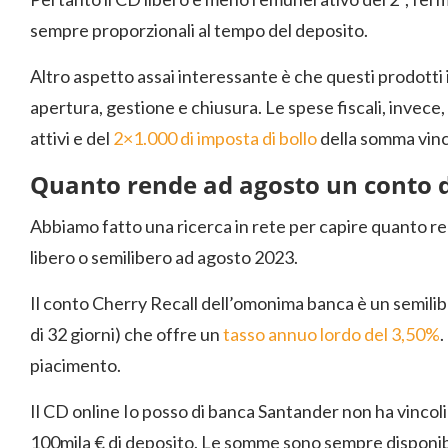
sempre proporzionali al tempo del deposito.
Altro aspetto assai interessante è che questi prodotti
apertura, gestione e chiusura. Le spese fiscali, invece,
attivi e del
2×1.000 di imposta di bollo
della somma vinc
Quanto rende ad agosto un conto d
Abbiamo fatto una ricerca in rete per capire quanto 
libero o semilibero ad agosto 2023.
Il conto Cherry Recall dell’omonima banca è un semilib
di 32 giorni) che offre un
tasso annuo lordo del 3,50%
.
piacimento.
Il CD online Io posso di banca Santander non ha vincoli 
100mila € di deposito. Le somme sono sempre disponibili