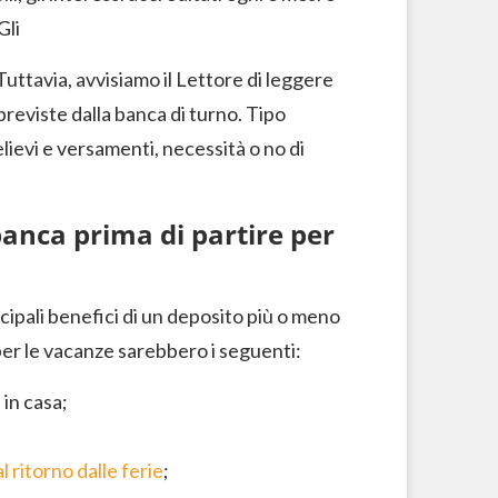
Gli
 Tuttavia, avvisiamo il Lettore di leggere
reviste dalla banca di turno. Tipo
elievi e versamenti, necessità o no di
 banca prima di partire per
ncipali benefici di un deposito più o meno
 per le vacanze sarebbero i seguenti:
 in casa;
al ritorno dalle ferie
;