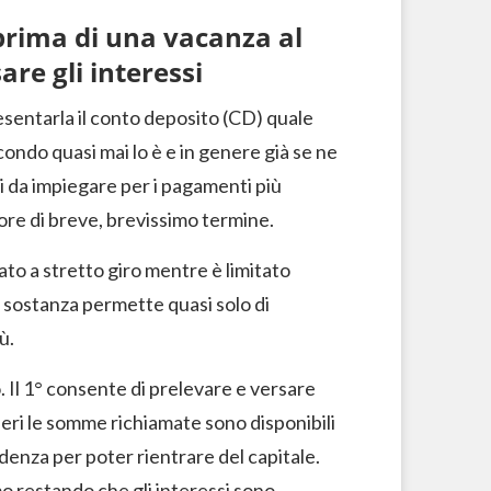
 prima di una vacanza al
are gli interessi
sentarla il conto deposito (CD) quale
condo quasi mai lo è e in genere già se ne
ldi da impiegare per i pagamenti più
valore di breve, brevissimo termine.
to a stretto giro mentre è limitato
n sostanza permette quasi solo di
ù.
o. Il 1° consente di prelevare e versare
beri le somme richiamate sono disponibili
adenza per poter rientrare del capitale.
o restando che gli interessi sono