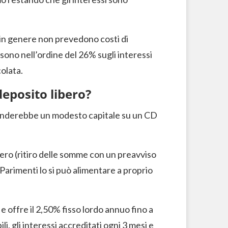
 in genere non prevedono costi di
 sono nell’ordine del 26% sugli interessi
olata.
eposito libero?
renderebbe un modesto capitale su un CD
ero (ritiro delle somme con un preavviso
 Parimenti lo si può alimentare a proprio
e offre il 2,50% fisso lordo annuo fino a
, gli interessi accreditati ogni 3 mesi e