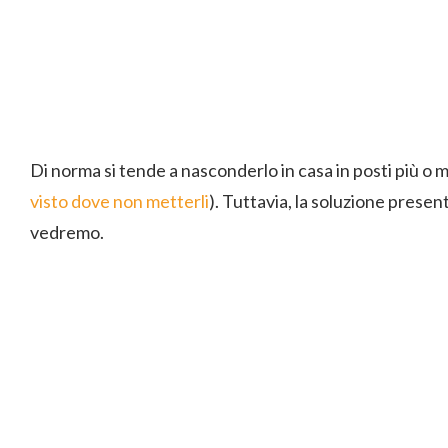
Di norma si tende a nasconderlo in casa in posti più o m
visto dove non metterli
). Tuttavia, la soluzione presen
vedremo.