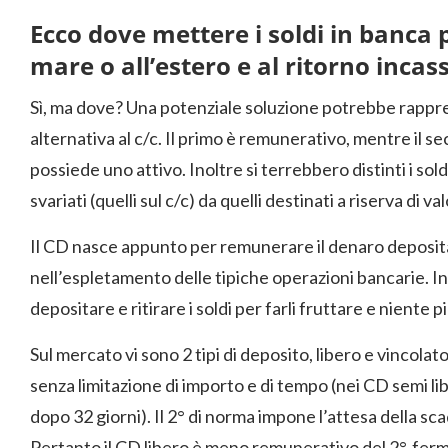
Ecco dove mettere i soldi in banca
mare o all’estero e al ritorno incass
Sì, ma dove? Una potenziale soluzione potrebbe rappre
alternativa al c/c. Il primo è remunerativo, mentre il se
possiede uno attivo. Inoltre si terrebbero distinti i so
svariati (quelli sul c/c) da quelli destinati a riserva di 
Il CD nasce appunto per remunerare il denaro deposita
nell’espletamento delle tipiche operazioni bancarie. I
depositare e ritirare i soldi per farli fruttare e niente pi
Sul mercato vi sono 2 tipi di deposito, libero e vincolat
senza limitazione di importo e di tempo (nei CD semi li
dopo 32 giorni). Il 2° di norma impone l’attesa della sc
Pertanto il CD libero è meno remunerativo del 2°, ferm