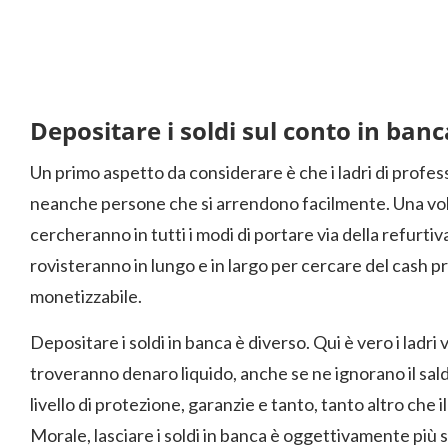
Depositare i soldi sul conto in banc
Un primo aspetto da considerare è che i ladri di profess
neanche persone che si arrendono facilmente. Una volta 
cercheranno in tutti i modi di portare via della refurtiv
rovisteranno in lungo e in largo per cercare del cash p
monetizzabile.
Depositare i soldi in banca è diverso. Qui è vero i ladri
troveranno denaro liquido, anche se ne ignorano il sal
livello di protezione, garanzie e tanto, tanto altro che 
Morale, lasciare i soldi in banca è oggettivamente più si