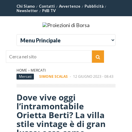
Chi Siamo
Contatti
Avvertenze
Pubblicità
Newsletter
PdB TV
HOME
»
MERCATI
Mercati
SIMONE SCALAS
-
12 GIUGNO 2023 - 08:43
Dove vive oggi
l’intramontabile
Orietta Berti? La villa
stile vintage è di gran