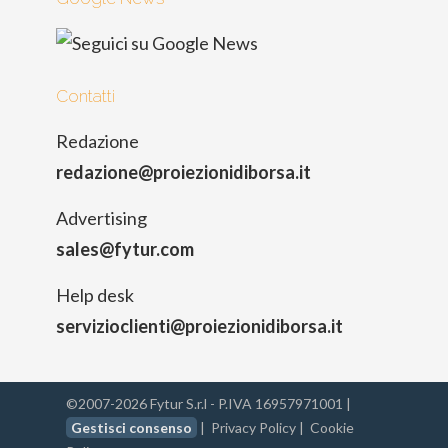
Contatti
Redazione
redazione@proiezionidiborsa.it
Advertising
sales@fytur.com
Help desk
servizioclienti@proiezionidiborsa.it
©2007-2026 Fytur S.r.l - P.IVA 16957971001 |
Gestisci consenso
|
Privacy Policy
|
Cookie