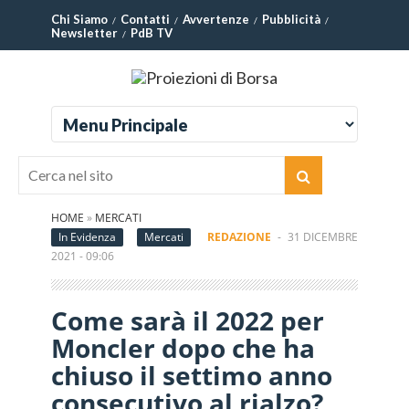
Chi Siamo
Contatti
Avvertenze
Pubblicità
Newsletter
PdB TV
HOME
»
MERCATI
In Evidenza
Mercati
REDAZIONE
-
31 DICEMBRE
2021 - 09:06
Come sarà il 2022 per
Moncler dopo che ha
chiuso il settimo anno
consecutivo al rialzo?