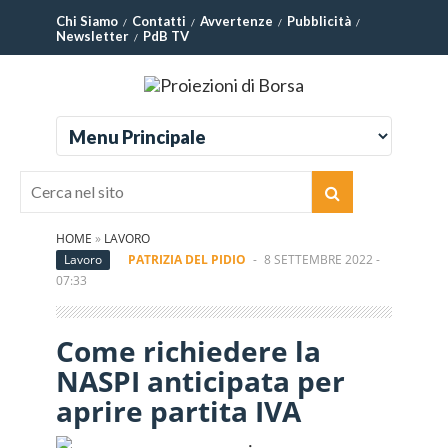
Chi Siamo
Contatti
Avvertenze
Pubblicità
Newsletter
PdB TV
HOME
»
LAVORO
Lavoro
PATRIZIA DEL PIDIO
-
8 SETTEMBRE 2022 -
07:33
Come richiedere la
NASPI anticipata per
aprire partita IVA