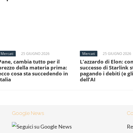
Mercati
25 GIUGNO 2026
Mercati
25 GIUGNO 2026
Pane, cambia tutto per il
L’azzardo di Elon: com
prezzo della materia prima:
successo di Starlink s
ecco cosa sta succedendo in
pagando i debiti (e gli
Italia
dell’AI
Google News
Co
Re