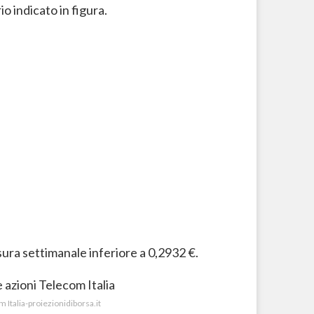
o indicato in figura.
sura settimanale inferiore a 0,2932 €.
om Italia-proiezionidiborsa.it