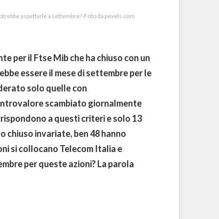
potrebbe aspettarle a settembre?-Foto da pexels.com
te per il Ftse Mib che ha chiuso con un
rebbe essere il mese di settembre per le
iderato solo quelle con
 controvalore scambiato giornalmente
rrispondono a questi criteri e solo 13
no chiuso invariate, ben 48 hanno
ioni si collocano Telecom Italia e
mbre per queste azioni? La parola