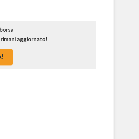
e rimani aggiornato!
A!