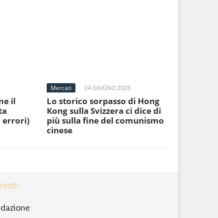
Mercati
24 GIUGNO 2026
e il
Lo storico sorpasso di Hong
ta
Kong sulla Svizzera ci dice di
 errori)
più sulla fine del comunismo
cinese
ntatti
dazione