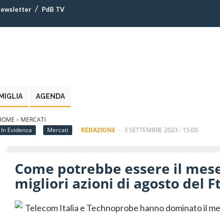
ewsletter
PdB TV
MIGLIA
AGENDA
HOME
»
MERCATI
In Evidenza
Mercati
REDAZIONE
-
3 SETTEMBRE 2023 - 15:00
Come potrebbe essere il mese
migliori azioni di agosto del F