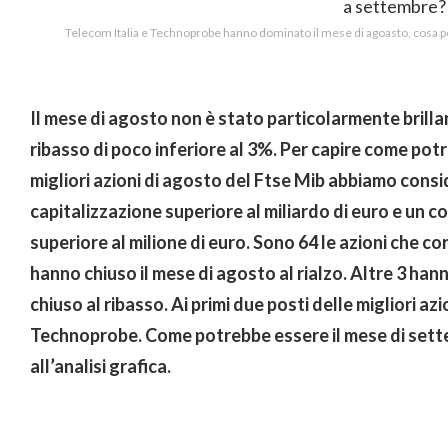
Telecom Italia e Technoprobe hanno dominato il mese di agoasto, cosa 
Il mese di agosto non è stato particolarmente brillan
ribasso di poco inferiore al 3%. Per capire come pot
migliori azioni di agosto del Ftse Mib abbiamo cons
capitalizzazione superiore al miliardo di euro e un
superiore al milione di euro. Sono 64 le azioni che co
hanno chiuso il mese di agosto al rialzo. Altre 3 han
chiuso al ribasso. Ai primi due posti delle migliori az
Technoprobe. Come potrebbe essere il mese di sette
all’analisi grafica.