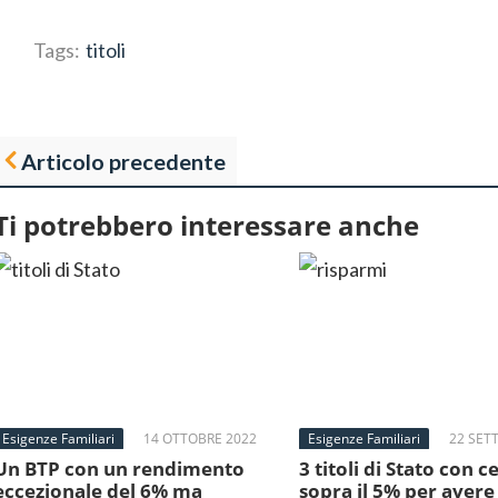
Tags:
titoli
Articolo precedente
Ti potrebbero interessare anche
Esigenze Familiari
14 OTTOBRE 2022
Esigenze Familiari
22 SET
2022
Un BTP con un rendimento
3 titoli di Stato con c
eccezionale del 6% ma
sopra il 5% per avere