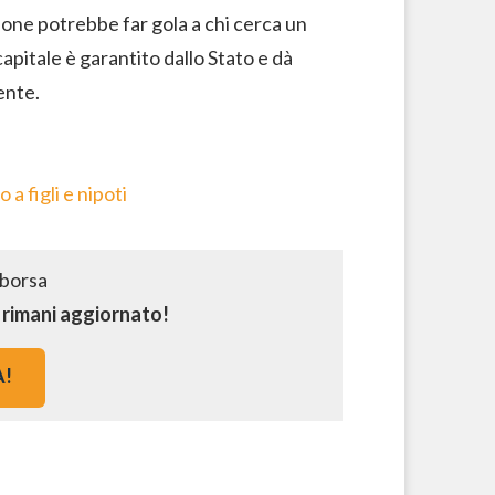
zione potrebbe far gola a chi cerca un
apitale è garantito dallo Stato e dà
ente.
 figli e nipoti
e rimani aggiornato!
A!