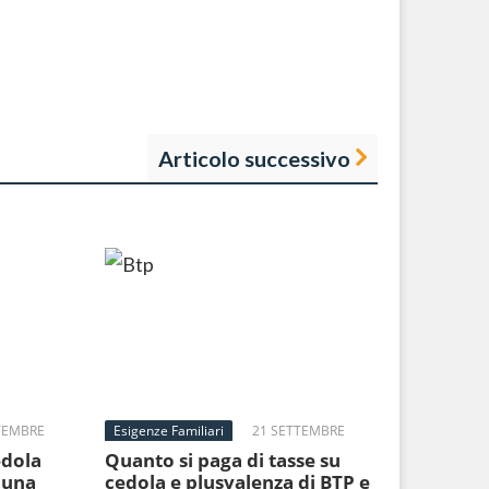
Articolo successivo
TEMBRE
Esigenze Familiari
21 SETTEMBRE
2022
edola
Quanto si paga di tasse su
 una
cedola e plusvalenza di BTP e