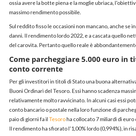
ossia avere la botte piena e la moglie ubriaca, l’obiettivo
massimo rendimento possibile.
Sul reddito fisso le occasioni non mancano, anche se in
danni. Il rendimento lordo 2022, e a cascata quello nett
del carovita. Pertanto quello reale è abbondantement
Come parcheggiare 5.000 euro in tit
conto corrente
Per gli investitori in titoli di Stato una buona alternat
Buoni Ordinari del Tesoro. Essi hanno scadenza massim
relativamente molto ravvicinato. In alcuni casi essi pot
conto bancario o postale nella loro funzione di parcheg
paio di giorni fa il
Tesoro
ha collocato 7 miliardi di eur
Il rendimento ha sfiorato l’1,00% lordo (0,994%), in risa