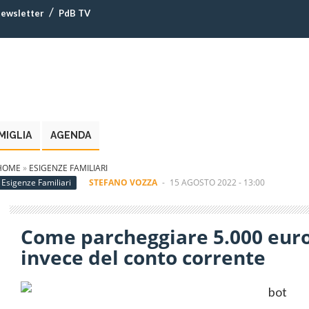
ewsletter
PdB TV
MIGLIA
AGENDA
HOME
»
ESIGENZE FAMILIARI
Esigenze Familiari
STEFANO VOZZA
-
15 AGOSTO 2022 - 13:00
Come parcheggiare 5.000 euro i
invece del conto corrente