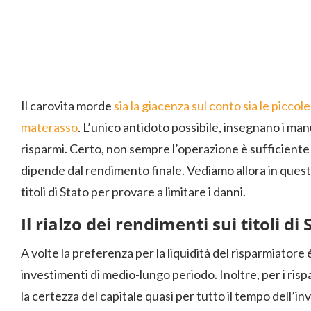
Il carovita morde
sia la giacenza sul conto sia le picco
materasso
. L’unico antidoto possibile, insegnano i manua
risparmi. Certo, non sempre l’operazione è sufficiente 
dipende dal rendimento finale. Vediamo allora in que
titoli di Stato per provare a limitare i danni.
Il rialzo dei rendimenti sui titoli di 
A volte la preferenza per la liquidità del risparmiatore 
investimenti di medio-lungo periodo. Inoltre, per i risp
la certezza del capitale quasi per tutto il tempo dell’