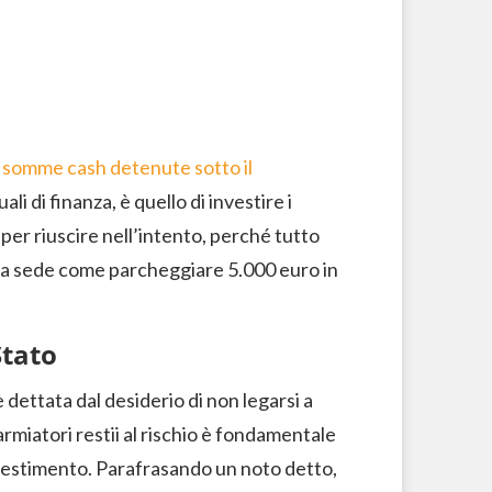
le somme cash detenute sotto il
li di finanza, è quello di investire i
per riuscire nell’intento, perché tutto
sta sede come parcheggiare 5.000 euro in
Stato
è dettata dal desiderio di non legarsi a
armiatori restii al rischio è fondamentale
investimento. Parafrasando un noto detto,