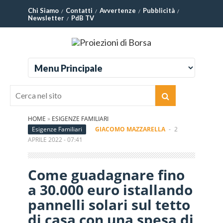
Chi Siamo
Contatti
Avvertenze
Pubblicità
Newsletter
PdB TV
HOME
»
ESIGENZE FAMILIARI
Esigenze Familiari
GIACOMO MAZZARELLA
-
2
APRILE 2022 - 07:41
Come guadagnare fino
a 30.000 euro istallando
pannelli solari sul tetto
di casa con una spesa di