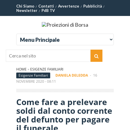
Chi Siamo
Contatti
Avvertenze
Pubblicità
Newsletter
PdB TV
HOME
»
ESIGENZE FAMILIARI
Esigenze Familiari
DANIELA DELEDDA
-
16
NOVEMBRE 2020 - 08:11
Come fare a prelevare
soldi dal conto corrente
del defunto per pagare
il funerale