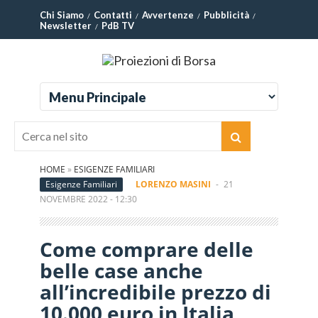
Chi Siamo
Contatti
Avvertenze
Pubblicità
Newsletter
PdB TV
HOME
»
ESIGENZE FAMILIARI
Esigenze Familiari
LORENZO MASINI
-
21
NOVEMBRE 2022 - 12:30
Come comprare delle
belle case anche
all’incredibile prezzo di
10.000 euro in Italia