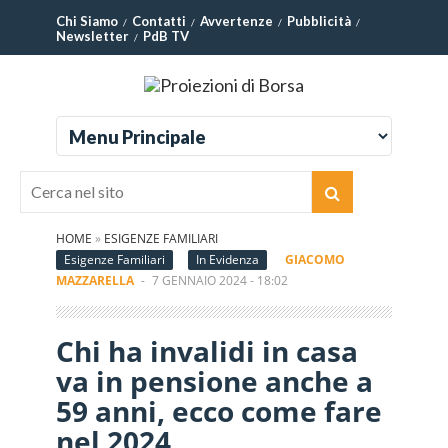
Chi Siamo
Contatti
Avvertenze
Pubblicità
Newsletter
PdB TV
HOME
»
ESIGENZE FAMILIARI
Esigenze Familiari
In Evidenza
GIACOMO
MAZZARELLA
-
7 GENNAIO 2024 - 18:02
Chi ha invalidi in casa
va in pensione anche a
59 anni, ecco come fare
nel 2024