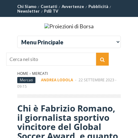
Chi Siamo
Contatti
Avvertenze
Pubblicità
Newsletter
PdB TV
HOME
»
MERCATI
Mercati
ANDREA LODOLA
-
22 SETTEMBRE 2023 -
09:15
Chi è Fabrizio Romano,
il giornalista sportivo
vincitore del Global
Soccer Award, e quanto