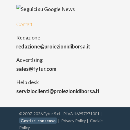
Contatti
Redazione
redazione@proiezionidiborsa.it
Advertising
sales@fytur.com
Help desk
servizioclienti@proiezionidiborsa.it
©2007-2026 Fytur S.r.l - P.IVA 16957971001 |
Gestisci consenso
|
Privacy Policy
|
Cookie
Policy