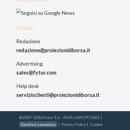
Contatti
Redazione
redazione@proiezionidiborsa.it
Advertising
sales@fytur.com
Help desk
servizioclienti@proiezionidiborsa.it
©2007-2026 Fytur S.r.l - P.IVA 16957971001 |
Gestisci consenso
|
Privacy Policy
|
Cookie