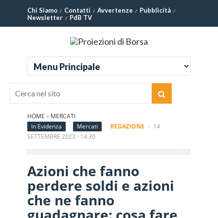
Chi Siamo
Contatti
Avvertenze
Pubblicità
Newsletter
PdB TV
HOME
»
MERCATI
In Evidenza
Mercati
REDAZIONE
-
14
SETTEMBRE 2023 - 14:30
Azioni che fanno
perdere soldi e azioni
che ne fanno
guadagnare: cosa fare