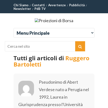
Chi Siamo
Contatti
Avvertenze
Pubblicità
Newsletter
PdB TV
Tutti gli articoli di
Ruggero
Bartoletti
Pseudonimo di Abert
Verdese nato a Perugia nel
1992, Laurea in
Giurisprudenza presso l'Università