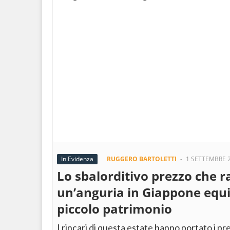
In Evidenza
RUGGERO BARTOLETTI
-
1 SETTEMBRE 
Lo sbalorditivo prezzo che 
un’anguria in Giappone equ
piccolo patrimonio
I rincari di questa estate hanno portato i pre