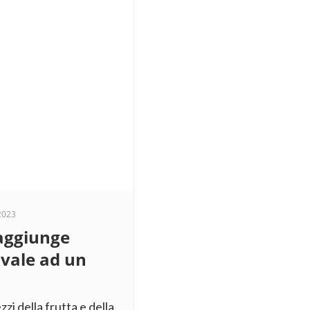
2023
raggiunge
ivale ad un
zzi della frutta e della