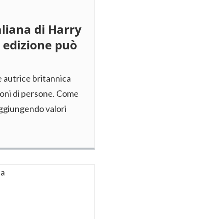
liana di Harry
a edizione può
e autrice britannica
lioni di persone. Come
ggiungendo valori