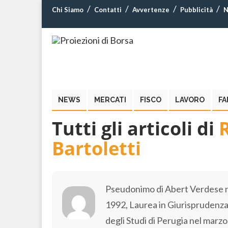
Chi Siamo
Contatti
Avvertenze
Pubblicità
N
NEWS
MERCATI
FISCO
LAVORO
FA
Tutti gli articoli di
Bartoletti
Pseudonimo di Abert Verdese n
1992, Laurea in Giurisprudenza
degli Studi di Perugia nel marz