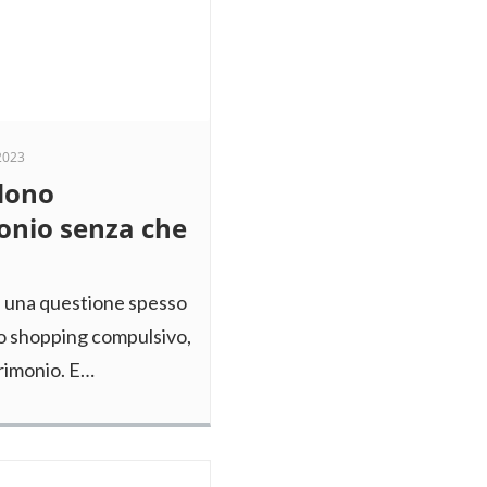
2023
odono
onio senza che
è una questione spesso
 lo shopping compulsivo,
trimonio. E…