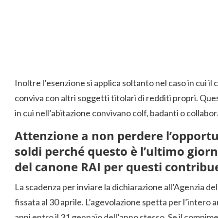
Inoltre l’esenzione si applica soltanto nel caso in cui il
conviva con altri soggetti titolari di redditi propri. Que
in cui nell’abitazione convivano colf, badanti o collabo
Attenzione a non perdere l’opportu
soldi perché questo è l’ultimo gior
del canone RAI per questi contribu
La scadenza per inviare la dichiarazione all’Agenzia de
fissata al 30 aprile. L’agevolazione spetta per l’intero
anni entro il 31 gennaio dell’anno stesso. Se il compime