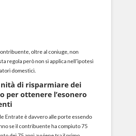
 contribuente, oltre al coniuge, non
sta regola però non si applica nell’ipotesi
ratori domestici.
nità di risparmiare dei
no per ottenere l’esonero
enti
lle Entrate è davvero alle porte essendo
 anno se il contribuente ha compiuto 75
nto dei 75 anni avviene tra il primo