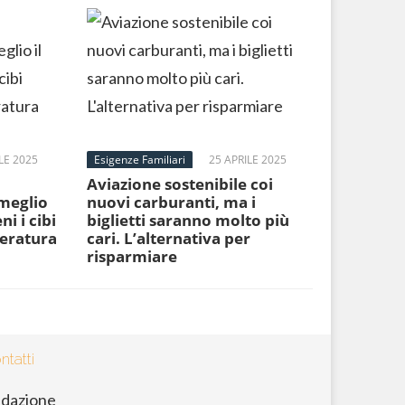
LE 2025
Esigenze Familiari
25 APRILE 2025
Aviazione sostenibile coi
 meglio
nuovi carburanti, ma i
ni i cibi
biglietti saranno molto più
peratura
cari. L’alternativa per
risparmiare
ntatti
dazione