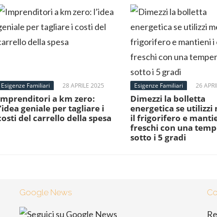
Esigenze Familiari
28 APRILE 2025
Esigenze Familiari
26 APRI
Imprenditori a km zero:
Dimezzi la bolletta
l’idea geniale per tagliare i
energetica se utilizzi
costi del carrello della spesa
il frigorifero e mantie
freschi con una tem
sotto i 5 gradi
Google News
Co
Re