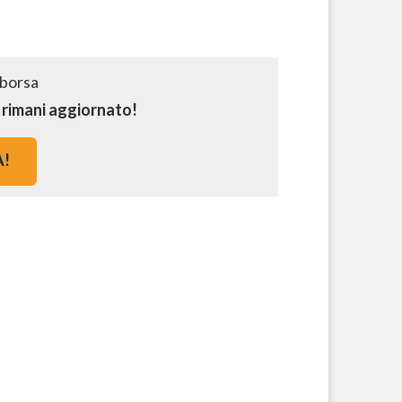
e rimani aggiornato!
A!