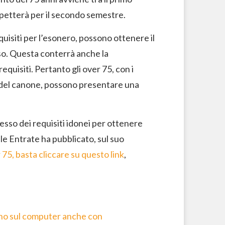
 spetterà per il secondo semestre.
uisiti per l’esonero, possono ottenere il
rso. Questa conterrà anche la
equisiti. Pertanto gli over 75, con i
to del canone, possono presentare una
sesso dei requisiti idonei per ottenere
e Entrate ha pubblicato, sul suo
 75, basta cliccare su questo link
,
ano sul computer anche con