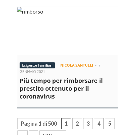
Esigenze Familiari
NICOLA SANTULLI
-
7
GENNAIO 2021
Più tempo per rimborsare il
prestito ottenuto per il
coronavirus
Pagina 1 di 500
1
2
3
4
5