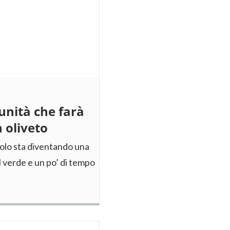
unità che farà
 oliveto
colo sta diventando una
l verde e un po’ di tempo