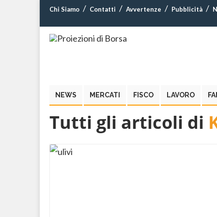
Chi Siamo
Contatti
Avvertenze
Pubblicità
N
NEWS
MERCATI
FISCO
LAVORO
FA
Tutti gli articoli di
K