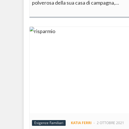
polverosa della sua casa di campagna,…
Esigenze Familiari
KATIA FERRI
-
2 OTTOBRE 2021