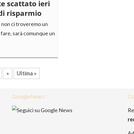
e scattato ieri
di risparmio
se non ci troveremo un
 fare, sarà comunque un
»
Ultima »
Google News
Co
Re
re
Ad