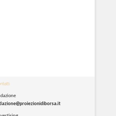
ntatti
dazione
dazione@proiezionidiborsa.it
vertising