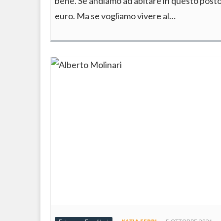
bene. Se andiamo ad abitare in questo posto
euro. Ma se vogliamo vivere al…