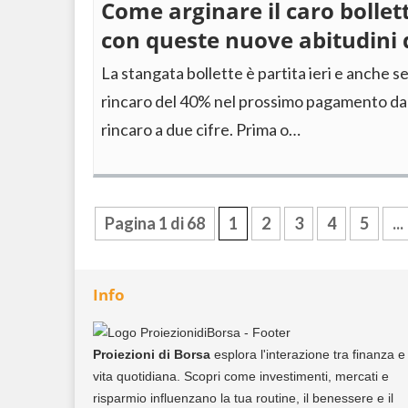
Come arginare il caro bollett
con queste nuove abitudini 
La stangata bollette è partita ieri e anche 
rincaro del 40% nel prossimo pagamento da
rincaro a due cifre. Prima o…
Pagina 1 di 68
1
2
3
4
5
...
Info
Proiezioni di Borsa
esplora l'interazione tra finanza e
vita quotidiana. Scopri come investimenti, mercati e
risparmio influenzano la tua routine, il benessere e il