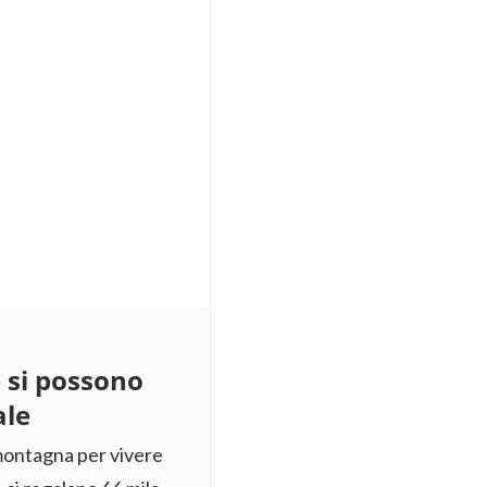
e si possono
ale
 montagna per vivere