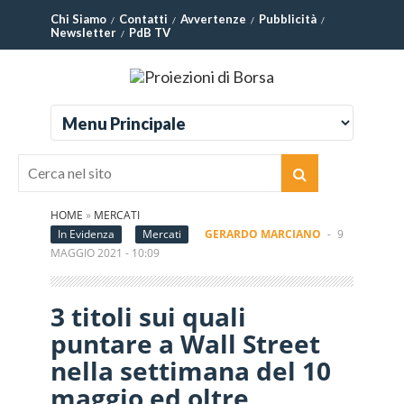
Chi Siamo
Contatti
Avvertenze
Pubblicità
Newsletter
PdB TV
HOME
»
MERCATI
In Evidenza
Mercati
GERARDO MARCIANO
-
9
MAGGIO 2021 - 10:09
3 titoli sui quali
puntare a Wall Street
nella settimana del 10
maggio ed oltre