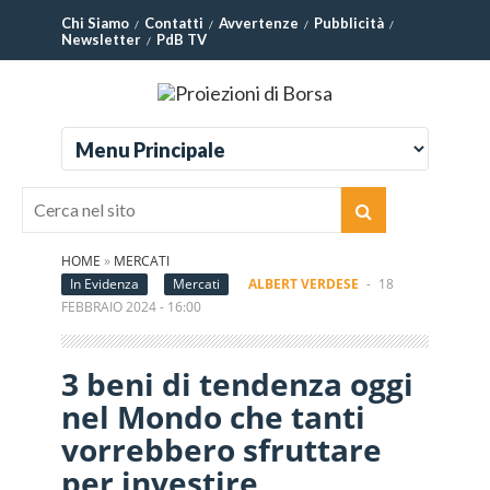
Chi Siamo
Contatti
Avvertenze
Pubblicità
Newsletter
PdB TV
HOME
»
MERCATI
In Evidenza
Mercati
ALBERT VERDESE
-
18
FEBBRAIO 2024 - 16:00
3 beni di tendenza oggi
nel Mondo che tanti
vorrebbero sfruttare
per investire