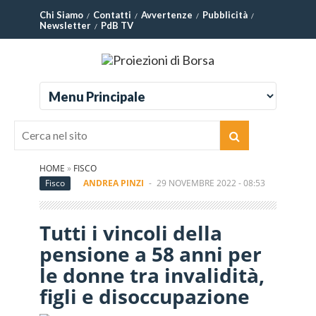
Chi Siamo
Contatti
Avvertenze
Pubblicità
Newsletter
PdB TV
HOME
»
FISCO
Fisco
ANDREA PINZI
-
29 NOVEMBRE 2022 - 08:53
Tutti i vincoli della
pensione a 58 anni per
le donne tra invalidità,
figli e disoccupazione