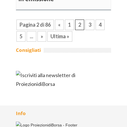
Pagina 2 di 86
«
1
2
3
4
5
...
»
Ultima »
Consigliati
Info