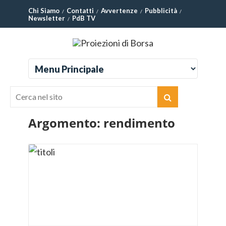
Chi Siamo
Contatti
Avvertenze
Pubblicità
Newsletter
PdB TV
Argomento:
rendimento