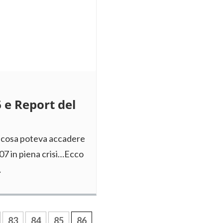
 e Report del
 cosa poteva accadere
07 in piena crisi…Ecco
…
83
84
85
86