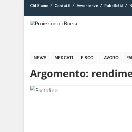
Chi Siamo
Contatti
Avvertenze
Pubblicità
N
NEWS
MERCATI
FISCO
LAVORO
FA
Argomento:
rendim