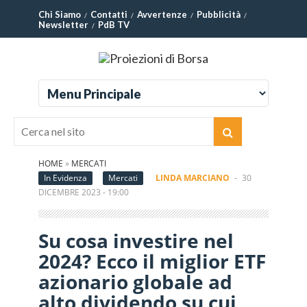
Chi Siamo
Contatti
Avvertenze
Pubblicità
Newsletter
PdB TV
HOME
»
MERCATI
In Evidenza
Mercati
LINDA MARCIANO
-
30
DICEMBRE 2023 - 19:00
Su cosa investire nel
2024? Ecco il miglior ETF
azionario globale ad
alto dividendo su cui