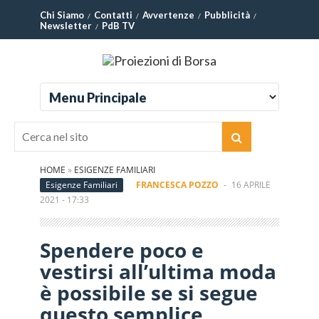
Chi Siamo
Contatti
Avvertenze
Pubblicità
Newsletter
PdB TV
HOME
»
ESIGENZE FAMILIARI
Esigenze Familiari
FRANCESCA POZZO
-
16 APRILE
2021 - 17:33
Spendere poco e
vestirsi all’ultima moda
è possibile se si segue
questo semplice