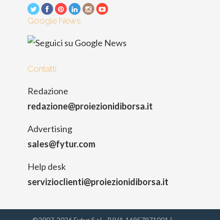
Google News
Contatti
Redazione
redazione@proiezionidiborsa.it
Advertising
sales@fytur.com
Help desk
servizioclienti@proiezionidiborsa.it
©2007-2026 Fytur S.r.l - P.IVA 16957971001 |