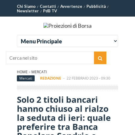
Chi Siamo
Contatti
Avvertenze
Pubblicità
Newsletter
PdB TV
HOME
»
MERCATI
Mercati
REDAZIONE
-
22 FEBBRAIO 2023 - 09:30
Solo 2 titoli bancari
hanno chiuso al rialzo
la seduta di ieri: quale
preferire tra Banca