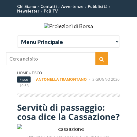
Chi Siamo
Contatti
Avvertenze
Pubblicità
Newsletter
PdB TV
HOME
»
FISCO
Fisco
ANTONELLA TRAMONTANO
-
3 GIUGNO 2020
- 19:53
Servitù di passaggio:
cosa dice la Cassazione?
TRIBUNALE PALAZZACCIO CORTE DI CASSAZIONE