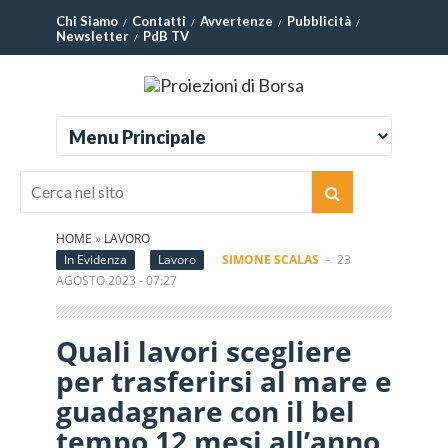
Chi Siamo
Contatti
Avvertenze
Pubblicità
Newsletter
PdB TV
HOME
»
LAVORO
In Evidenza
Lavoro
SIMONE SCALAS
-
23
AGOSTO 2023 - 07:27
Quali lavori scegliere
per trasferirsi al mare e
guadagnare con il bel
tempo 12 mesi all’anno