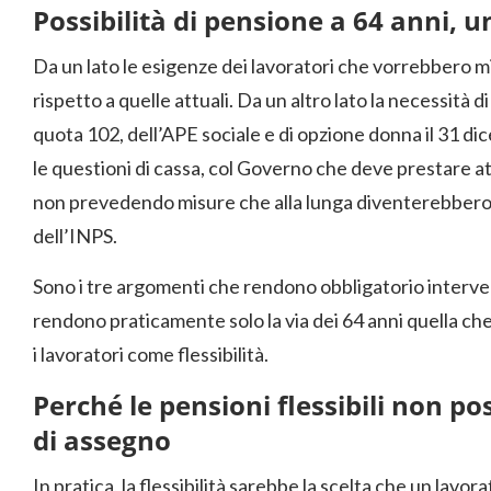
Possibilità di pensione a 64 anni, 
Da un lato le esigenze dei lavoratori che vorrebbero 
rispetto a quelle attuali. Da un altro lato la necessità di 
quota 102, dell’APE sociale e di opzione donna il 31 di
le questioni di cassa, col Governo che deve prestare at
non prevedendo misure che alla lunga diventerebbero in
dell’INPS.
Sono i tre argomenti che rendono obbligatorio interven
rendono praticamente solo la via dei 64 anni quella ch
i lavoratori come flessibilità.
Perché le pensioni flessibili non p
di assegno
In pratica, la flessibilità sarebbe la scelta che un lav