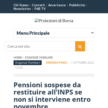
Chi Siamo
Contatti
Avvertenze
Pubblicità
Newsletter
PdB TV
HOME
»
ESIGENZE FAMILIARI
Esigenze Familiari
ANDREA PINZI
-
1 OTTOBRE 2022
- 13:03
Pensioni sospese da
restituire all’INPS se
non si interviene entro
novembre