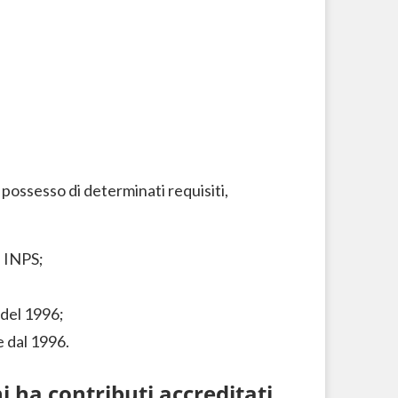
possesso di determinati requisiti,
a INPS;
 del 1996;
e dal 1996.
 ha contributi accreditati