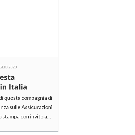
GLIO 2020
uesta
n Italia
 di questa compagnia di
lanza sulle Assicurazioni
o stampa con invito a…