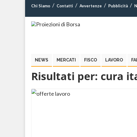
Chi Siamo
Contatti
Avvertenze
Pubblicità
N
NEWS
MERCATI
FISCO
LAVORO
FA
Risultati per:
cura it