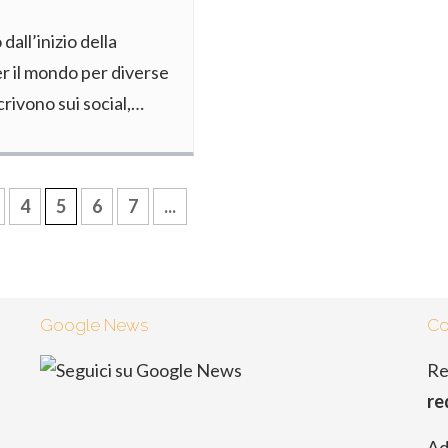
 dall’inizio della
per il mondo per diverse
scrivono sui social,…
4
5
6
7
...
Google News
Co
Re
re
Ad