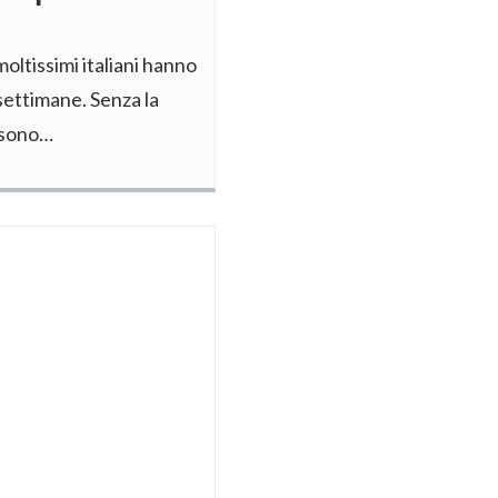
oltissimi italiani hanno
settimane. Senza la
i sono…