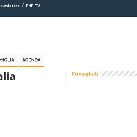
ewsletter
PdB TV
MIGLIA
AGENDA
alia
Consigliati