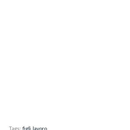
Tags:
figli
,
lavoro