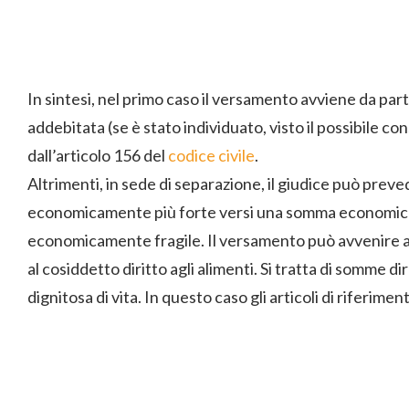
In sintesi, nel primo caso il versamento avviene da part
addebitata (se è stato individuato, visto il possibile c
dall’articolo 156 del
codice civile
.
Altrimenti, in sede di separazione, il giudice può prev
economicamente più forte versi una somma economica f
economicamente fragile. Il versamento può avvenire an
al cosiddetto diritto agli alimenti. Si tratta di somme d
dignitosa di vita. In questo caso gli articoli di riferimen