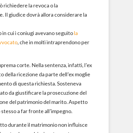
ò richiedere la revoca o la
. Il giudice dovrà allora considerare la
 in cui i coniugi avevano seguito
la
avvocato
, che in molti intraprendono per
rema corte. Nella sentenza, infatti, l’ex
o della ricezione da parte dell’ex moglie
imento di questa richiesta. Sosteneva
vato da giustificare la prosecuzione del
ione del patrimonio del marito. Aspetto
 stesso a far fronte all’impegno.
otto durante il matrimonio non influisce