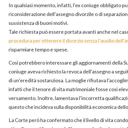
In qualsiasi momento, infatti, l’ex coniuge obbligato pu
riconsiderazione dell’assegno divorzile o di separazione
sussistenza di buoni motivi.
Tale richiesta può essere portata avanti anche nel caso
procedura per ottenere il divorzio senza l’ausilio dell’
risparmiare tempo e spese.
Così potrebbero interessare gli aggiornamenti della Sup
coniuge aveva richiesto la revoca dell’assegno a seguit
di un’eredità sostanziosa. La moglie rifiutava l’accogl
infatti che il tenore di vita matrimoniale fosse così ele
versamento. Inoltre, lamentava l’incorretta qualificaz
questo che incideva sulla disponibilità economica dello
La Corte però ha confermato che il livello di vita cond