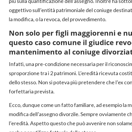
più sulla quantificazione dell’assegno. Inoltre ha sot
oggettivo sull’entità patrimoniale del coniuge destinat
la modifica, o la revoca, del provvedimento.
Non solo per figli maggiorenni e n
questo caso comune il giudice revo
mantenimento al coniuge divorzia
Infatti, una pre-condizione necessaria per il riconosci
sproporzione tra i 2 patrimoni. L’eredità ricevuta costi
dello stesso. Non si poteva più pretendere che l’ex con
forfettaria prevista.
Ecco, dunque come un fatto familiare, ad esempio la mo
modifica dell’assegno divorzile. Sempre ovviamente ch
l’eredità. Aspetto questo che può avvenire non solame